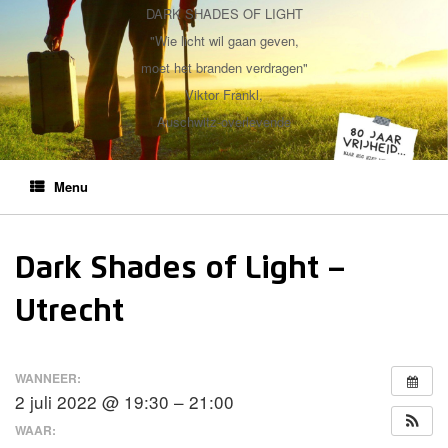
DARK SHADES OF LIGHT
"Wie licht wil gaan geven,
moet het branden verdragen"
Viktor Frankl,
Auschwitz-overlevende
Menu
Dark Shades of Light –
Utrecht
WANNEER:
2 juli 2022 @ 19:30 – 21:00
WAAR: