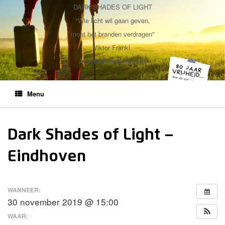
DARK SHADES OF LIGHT
"Wie licht wil gaan geven,
moet het branden verdragen"
Viktor Frankl,
Auschwitz-overlevende
Menu
Dark Shades of Light –
Eindhoven
WANNEER:
30 november 2019 @ 15:00
WAAR: